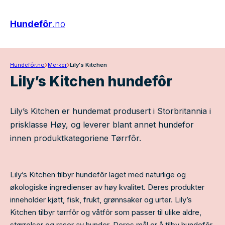
Hundefôr
.no
›
›
Hundefôr.no
Merker
Lily's Kitchen
Lily’s Kitchen hundefôr
Lily’s Kitchen er hundemat produsert i Storbritannia i
prisklasse Høy, og leverer blant annet hundefor
innen produktkategoriene Tørrfôr.
Lily’s Kitchen tilbyr hundefôr laget med naturlige og
økologiske ingredienser av høy kvalitet. Deres produkter
inneholder kjøtt, fisk, frukt, grønnsaker og urter. Lily’s
Kitchen tilbyr tørrfôr og våtfôr som passer til ulike aldre,
størrelser og raser av hunder. Deres mål er å tilby hundefôr