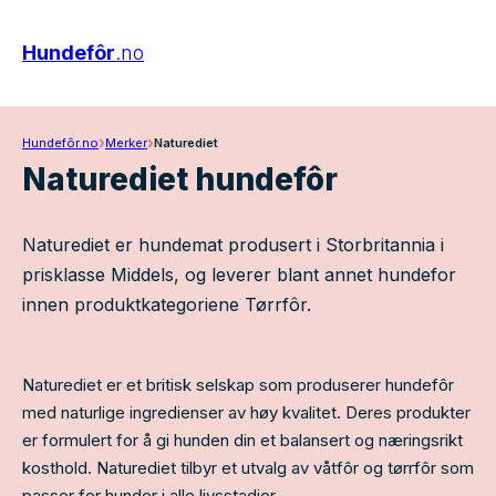
Hundefôr
.no
›
›
Hundefôr.no
Merker
Naturediet
Naturediet hundefôr
Naturediet er hundemat produsert i Storbritannia i
prisklasse Middels, og leverer blant annet hundefor
innen produktkategoriene Tørrfôr.
Naturediet er et britisk selskap som produserer hundefôr
med naturlige ingredienser av høy kvalitet. Deres produkter
er formulert for å gi hunden din et balansert og næringsrikt
kosthold. Naturediet tilbyr et utvalg av våtfôr og tørrfôr som
passer for hunder i alle livsstadier.