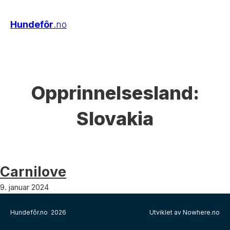
Hundefôr
.no
Opprinnelsesland:
Slovakia
Carnilove
9. januar 2024
Hundefôr.no 2026
Utviklet av Nowhere.no