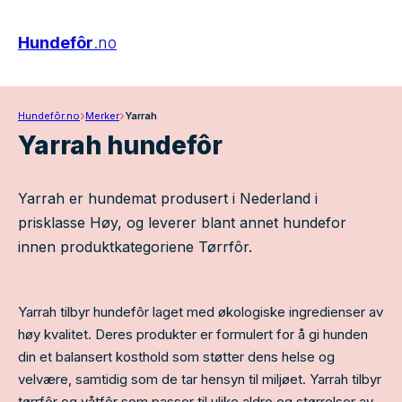
Hundefôr
.no
›
›
Hundefôr.no
Merker
Yarrah
Yarrah hundefôr
Yarrah er hundemat produsert i Nederland i
prisklasse Høy, og leverer blant annet hundefor
innen produktkategoriene Tørrfôr.
Yarrah tilbyr hundefôr laget med økologiske ingredienser av
høy kvalitet. Deres produkter er formulert for å gi hunden
din et balansert kosthold som støtter dens helse og
velvære, samtidig som de tar hensyn til miljøet. Yarrah tilbyr
tørrfôr og våtfôr som passer til ulike aldre og størrelser av