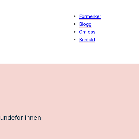
Fôrmerker
Blogg
Om oss
Kontakt
hundefor innen