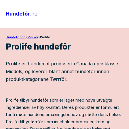
Hundefôr
.no
›
›
Hundefôr.no
Merker
Prolife
Prolife hundefôr
Prolife er hundemat produsert i Canada i prisklasse
Middels, og leverer blant annet hundefor innen
produktkategoriene Tørrfôr.
Prolife tilbyr hundefôr som er laget med nøye utvalgte
ingredienser av høy kvalitet. Deres produkter er formulert
for å møte hundens ernæringsbehov og støtte dens helse.
Prolife tilbyr tørrfôr som inneholder proteiner, korn og
grønnsaker. Deres mål er å gi hunden din et balansert