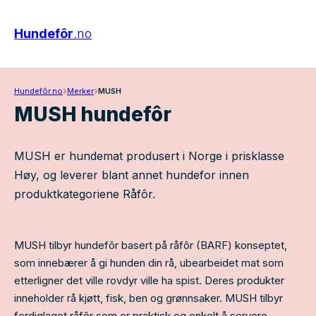
Hundefôr
.no
›
›
Hundefôr.no
Merker
MUSH
MUSH hundefôr
MUSH er hundemat produsert i Norge i prisklasse
Høy, og leverer blant annet hundefor innen
produktkategoriene Råfôr.
MUSH tilbyr hundefôr basert på råfôr (BARF) konseptet,
som innebærer å gi hunden din rå, ubearbeidet mat som
etterligner det ville rovdyr ville ha spist. Deres produkter
inneholder rå kjøtt, fisk, ben og grønnsaker. MUSH tilbyr
ferdiglaget råfôr som er praktisk og enkelt å servere.