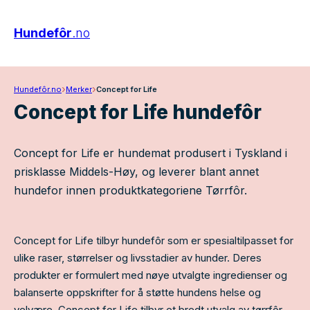
Hundefôr
.no
›
›
Hundefôr.no
Merker
Concept for Life
Concept for Life hundefôr
Concept for Life er hundemat produsert i Tyskland i
prisklasse Middels-Høy, og leverer blant annet
hundefor innen produktkategoriene Tørrfôr.
Concept for Life tilbyr hundefôr som er spesialtilpasset for
ulike raser, størrelser og livsstadier av hunder. Deres
produkter er formulert med nøye utvalgte ingredienser og
balanserte oppskrifter for å støtte hundens helse og
velvære. Concept for Life tilbyr et bredt utvalg av tørrfôr