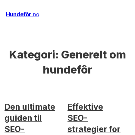
Hundefôr
.no
Kategori:
Generelt om
hundefôr
Den ultimate
Effektive
guiden til
SEO-
SEO-
strategier for